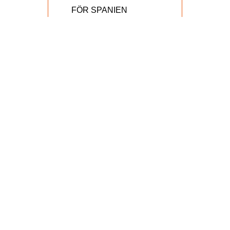
FÖR SPANIEN
Upgrade Spain
Passeig dels Tarongers 33
ESP-08860 Castelldefels
+34 649 652536
www.upgradespain.com