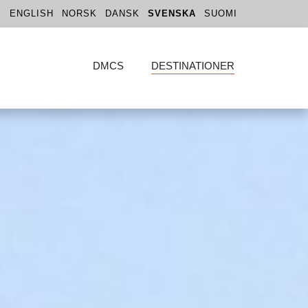
ENGLISH
NORSK
DANSK
SVENSKA
SUOMI
DMCS
DESTINATIONER